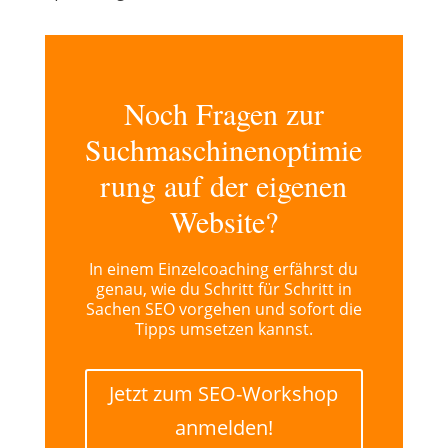
Noch Fragen zur
Suchmaschinenoptimie
rung auf der eigenen
Website?
In einem Einzelcoaching erfährst du
genau, wie du Schritt für Schritt in
Sachen SEO vorgehen und sofort die
Tipps umsetzen kannst.
Jetzt zum SEO-Workshop
anmelden!