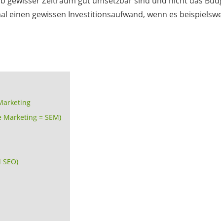
b gewisser Zeitraum gut umsetzbar sind und nicht das Bud
al einen gewissen Investitionsaufwand, wenn es beispielsw
-Marketing
e Marketing = SEM)
l SEO)