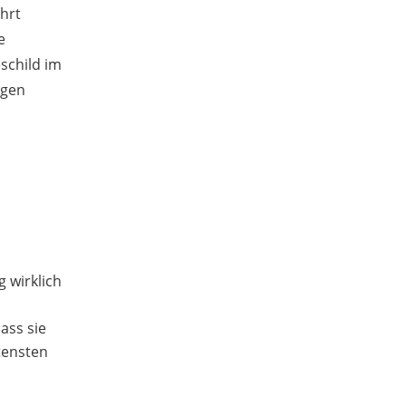
ührt
e
schild im
agen
g wirklich
ass sie
ltensten