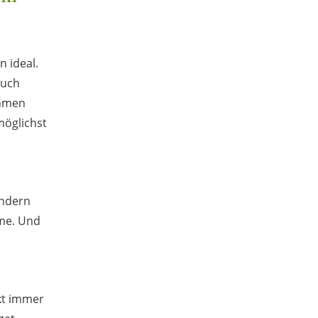
n ideal.
auch
ehmen
möglichst
ondern
hme. Und
nkt immer