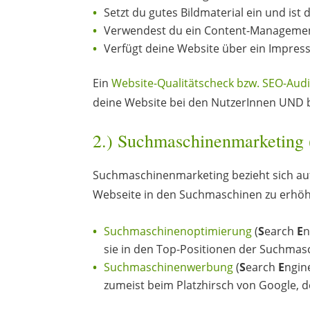
Setzt du gutes Bildmaterial ein und ist 
Verwendest du ein Content-Manageme
Verfügt deine Website über ein Impre
Ein
Website-Qualitätscheck bzw. SEO-Audi
deine Website bei den NutzerInnen UND 
2.) Suchmaschinenmarketing
Suchmaschinenmarketing bezieht sich auf 
Webseite in den Suchmaschinen zu erhöh
Suchmaschinenoptimierung
(
S
earch
E
n
sie in den Top-Positionen der Suchmas
Suchmaschinenwerbung
(
S
earch
E
ngi
zumeist beim Platzhirsch von Google, 