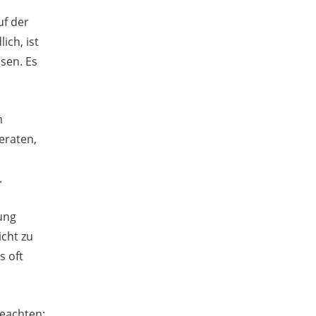
uf der
ich, ist
sen. Es
m
eraten,
.
ung
icht zu
s oft
beachten: