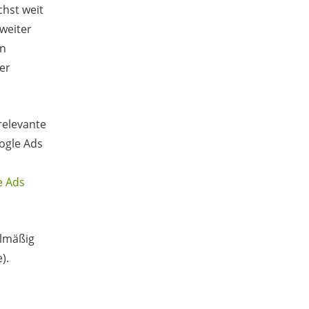
hst weit
 weiter
en
er
relevante
ogle Ads
e Ads
elmäßig
).