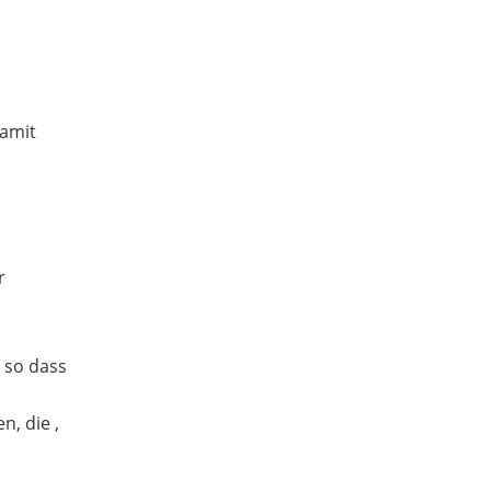
damit
r
, so dass
n, die ,