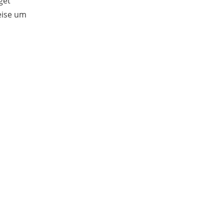
get
eise um